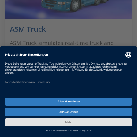
ASM Truck
ASM Truck simulates real-time truck and
trailer dynamics with flexible multi-axle
setups, high DoF models, and easy
customization. Explore advanced vehicle
simulation.
MEHR