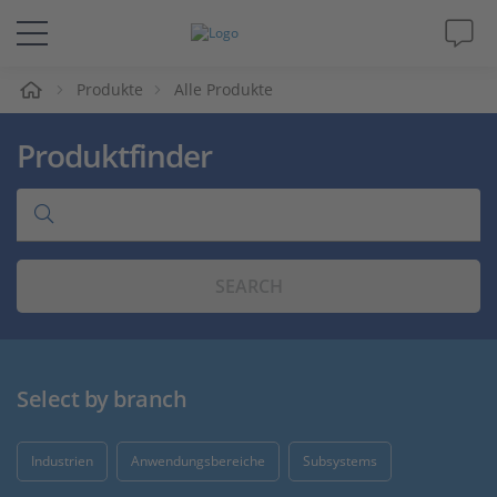
e
Produkte
Alle Produkte
Lösungen & Produkte
Produktfinder
Support
Videos
SEARCH
Magazin
Unternehmen
Select by branch
Karriere
Industrien
Anwendungsbereiche
Subsystems