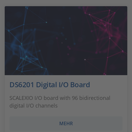
DS6201 Digital I/O Board
SCALEXIO I/O board with 96 bidirectional
digital I/O channels
MEHR