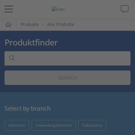
e
Produkte
Alle Produkte
Lösungen & Produkte
Produktfinder
Support
Videos
SEARCH
Magazin
Unternehmen
Select by branch
Karriere
Industrien
Anwendungsbereiche
Subsystems