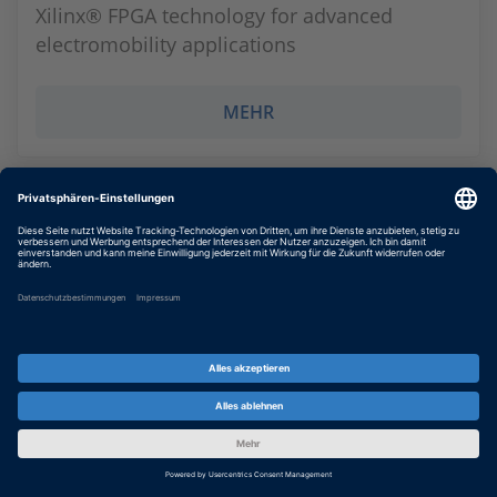
Xilinx® FPGA technology for advanced
electromobility applications
MEHR