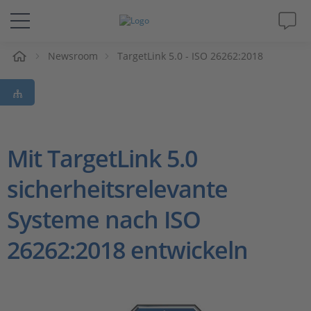
e
Newsroom
TargetLink 5.0 - ISO 26262:2018
Lösungen & Produkte
Support
Videos
Mit TargetLink 5.0
sicherheitsrelevante
Magazin
Systeme nach ISO
Unternehmen
26262:2018 entwickeln
Karriere