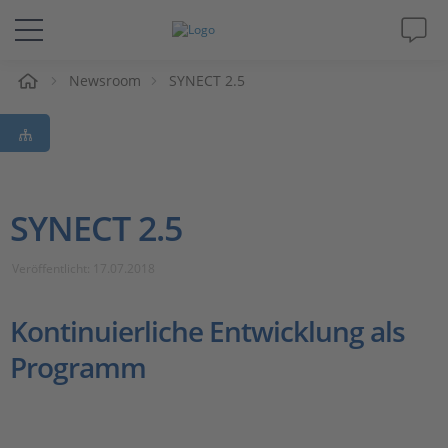
e
Newsroom
SYNECT 2.5
Lösungen & Produkte
Support
Videos
SYNECT 2.5
Magazin
Veröffentlicht: 17.07.2018
Unternehmen
Kontinuierliche Entwicklung als
Programm
Karriere