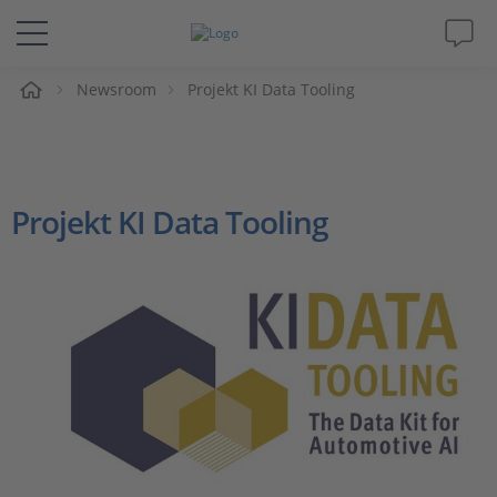
e
Newsroom
Projekt KI Data Tooling
Lösungen & Produkte
Support
Projekt KI Data Tooling
Videos
Magazin
Unternehmen
Karriere