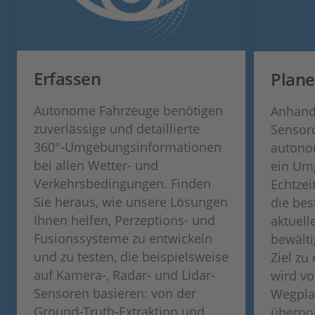
Erfassen
Plan
Autonome Fahrzeuge benötigen
Anhand 
zuverlässige und detaillierte
Sensor
360°-Umgebungsinformationen
autono
bei allen Wetter- und
ein Um
Verkehrsbedingungen. Finden
Echtzei
Sie heraus, wie unsere Lösungen
die bes
Ihnen helfen, Perzeptions- und
aktuell
Fusionssysteme zu entwickeln
bewält
und zu testen, die beispielsweise
Ziel zu
auf Kamera-, Radar- und Lidar-
wird v
Sensoren basieren: von der
Wegpla
Ground-Truth-Extraktion und
überno