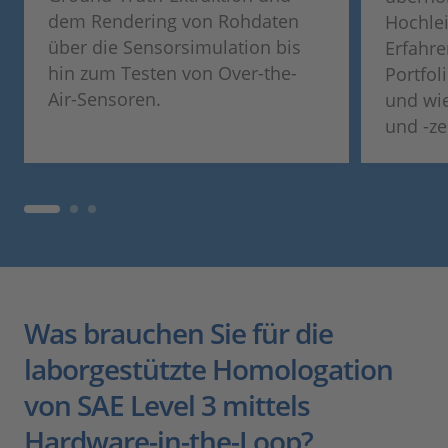
dem Rendering von Rohdaten
Hochlei
über die Sensorsimulation bis
Erfahre
hin zum Testen von Over-the-
Portfol
Air-Sensoren.
und wie
und -ze
Was brauchen Sie für die
laborgestützte Homologation
von SAE Level 3 mittels
Hardware-in-the-Loop?