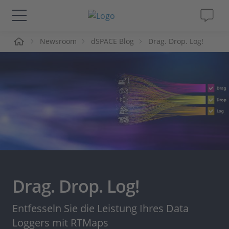
me
Newsroom
dSPACE Blog
Drag. Drop. Log!
Lösungen & Produkte
Support
Videos
Magazin
Unternehmen
Drag. Drop. Log!
Karriere
Entfesseln Sie die Leistung Ihres Data
Loggers mit RTMaps