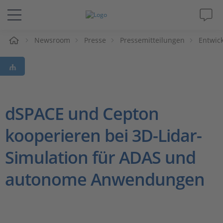
e
Newsroom
Presse
Pressemitteilungen
Entwick
Lösungen & Produkte
Support
Videos
dSPACE und Cepton
kooperieren bei 3D-Lidar-
Magazin
Simulation für ADAS und
Unternehmen
autonome Anwendungen
Karriere