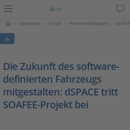
e
Newsroom
Presse
Pressemitteilungen
dSPACE
Lösungen & Produkte
Support
Videos
Die Zukunft des software-
definierten Fahrzeugs
Magazin
mitgestalten: dSPACE tritt
Unternehmen
SOAFEE-Projekt bei
Karriere