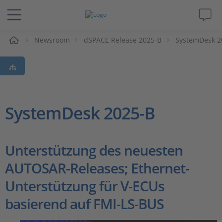
e
Newsroom
dSPACE Release 2025-B
SystemDesk 2
Lösungen & Produkte
Support
Videos
SystemDesk 2025-B
Magazin
Unterstützung des neuesten
Unternehmen
AUTOSAR-Releases; Ethernet-
Unterstützung für V-ECUs
Karriere
basierend auf FMI-LS-BUS