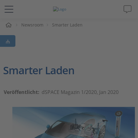
e
Newsroom
Smarter Laden
Lösungen & Produkte
Support
Videos
Smarter Laden
Magazin
Veröffentlicht:
dSPACE Magazin 1/2020, Jan 2020
Unternehmen
Karriere