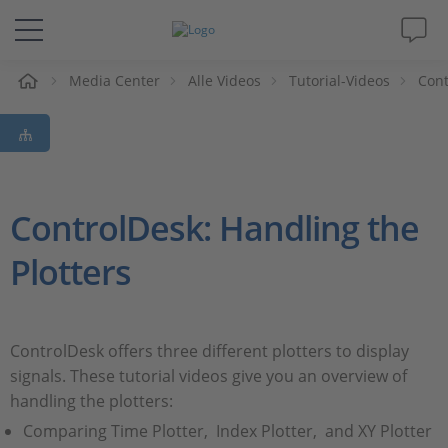
e
Media Center
Alle Videos
Tutorial-Videos
Cont
Lösungen & Produkte
Support
Videos
ControlDesk: Handling the
Plotters
Magazin
Unternehmen
ControlDesk offers three different plotters to display
signals. These tutorial videos give you an overview of
Karriere
handling the plotters:
Comparing Time Plotter, Index Plotter, and XY Plotter