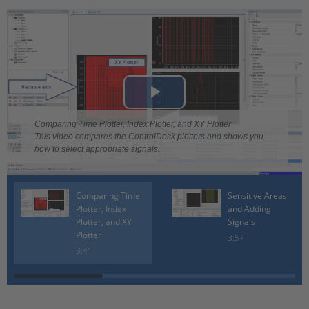
Play
Comparing Time Plotter, Index Plotter, and XY Plotter
Video
This video compares the ControlDesk plotters and shows you
how to select appropriate signals.
Comparing Time
Sensitive Areas
Plotter, Index
and Adding
Plotter, and XY
Signals
Plotter
3:57
3:41