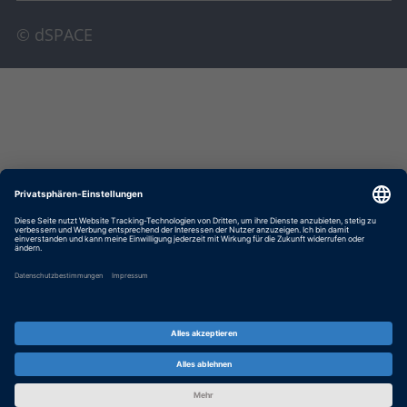
© dSPACE