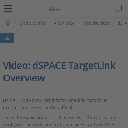
e
Media Center
Alle Videos
Produktvideos
dSPA
Lösungen & Produkte
Support
Videos
Video: dSPACE TargetLink
Overview
Magazin
Unternehmen
Using C code generated from Simulink models in
production series can be difficult.
Karriere
The videos give you a quick overview of how you can
configure the code generation process with dSPACE