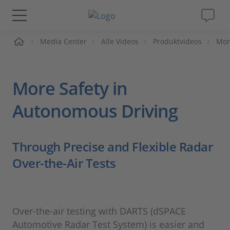
me
Media Center
Alle Videos
Produktvideos
Mor
Lösungen & Produkte
Support
More Safety in
Videos
Autonomous Driving
Magazin
Through Precise and Flexible Radar
Over-the-Air Tests
Unternehmen
Karriere
Over-the-air testing with DARTS (dSPACE
Automotive Radar Test System) is easier and