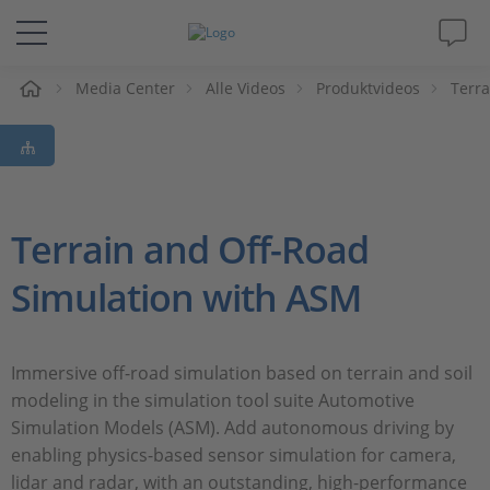
e
Media Center
Alle Videos
Produktvideos
Terra
Lösungen & Produkte
Support
Videos
Terrain and Off-Road
Simulation with ASM
Magazin
Unternehmen
Immersive off-road simulation based on terrain and soil
modeling in the simulation tool suite Automotive
Karriere
Simulation Models (ASM). Add autonomous driving by
enabling physics-based sensor simulation for camera,
lidar and radar, with an outstanding, high-performance