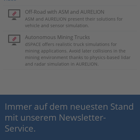
Off-Road with ASM and AURELION
ASM and AURELION present their solutions for
vehicle and sensor simulation.
Autonomous Mining Trucks
dSPACE offers realistic truck simulations for
mining applications. Avoid later collisions in the
mining environment thanks to physics-based lidar
and radar simulation in AURELION.
Immer auf dem neuesten Stand
mit unserem Newsletter-
Service.