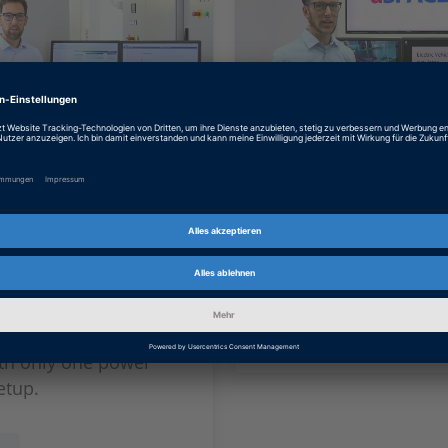
Fast Charging
Smart Charging
a Charging
Learn how the Smart C
on Emulator
Solution can help you 
mobility to electric even
ging station emulator
ACE provides full
MEHR
 the 400 V and 800 V
ith only one power
etup.