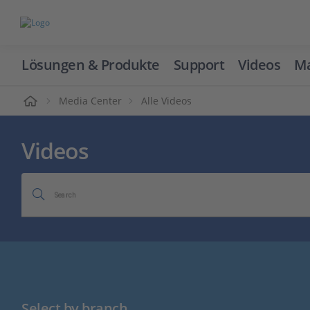
Lösungen & Produkte
Support
Videos
Ma
ome
Media Center
Alle Videos
Videos
Search
Select by branch