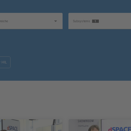
1
eiche
Subsystems
unkt
Produkt
 HIL