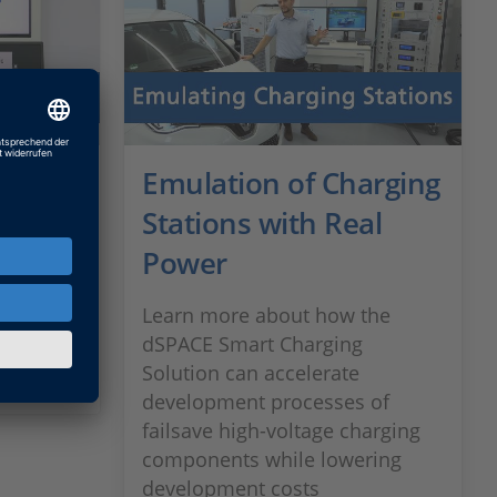
Emulation of Charging
Stations with Real
harging
Power
switch
 faster.
Learn more about how the
dSPACE Smart Charging
Solution can accelerate
development processes of
failsave high-voltage charging
components while lowering
development costs