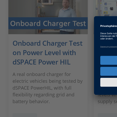
Onboard Charger Test
800 V 
on Power Level with
with 
dSPACE Power HIL
Stati
A real onboard charger for
The char
electric vehicles being tested by
from dSP
dSPACE PowerHIL, with full
power on
flexibility regarding grid and
levels w
battery behavior.
supply s