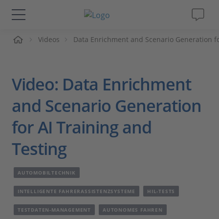
me
Videos
Data Enrichment and Scenario Generation fo
Lösungen & Produkte
Support
Video: Data Enrichment
Videos
and Scenario Generation
for AI Training and
Magazin
Testing
Unternehmen
AUTOMOBILTECHNIK
Karriere
INTELLIGENTE FAHRERASSISTENZSYSTEME
HIL-TESTS
TESTDATEN-MANAGEMENT
AUTONOMES FAHREN