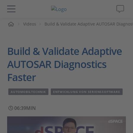
me
Videos
Build & Validate Adaptive AUTOSAR Diagnost
Lösungen & Produkte
Support
Build & Validate Adaptive
Videos
AUTOSAR Diagnostics
Faster
Magazin
AUTOMOBILTECHNIK
ENTWICKLUNG VON SERIENSSOFTWARE
Unternehmen
06:39MIN
Karriere