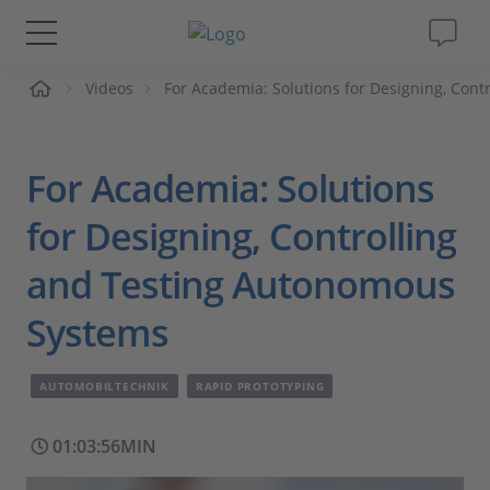
me
Videos
For Academia: Solutions for Designing, Con
Lösungen & Produkte
Support
For Academia: Solutions
Videos
for Designing, Controlling
and Testing Autonomous
Magazin
Systems
Unternehmen
AUTOMOBILTECHNIK
RAPID PROTOTYPING
Karriere
01:03:56MIN