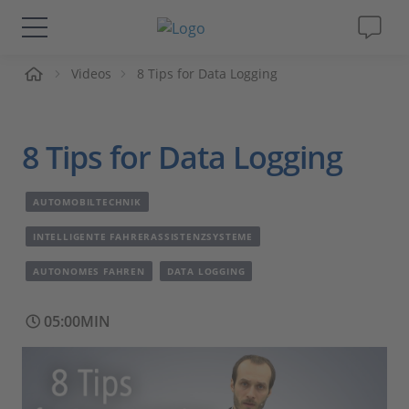
me
Videos
8 Tips for Data Logging
Lösungen & Produkte
Support
8 Tips for Data Logging
Videos
AUTOMOBILTECHNIK
Magazin
INTELLIGENTE FAHRERASSISTENZSYSTEME
AUTONOMES FAHREN
DATA LOGGING
Unternehmen
05:00MIN
Karriere