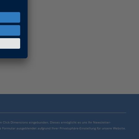
von Click Dimensions eingebunden. Dieses ermöglicht es uns Ihr Newsletter-
s Formular ausgeblendet aufgrund Ihrer Privatsphäre-Einstellung für unsere Website.