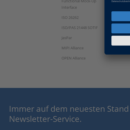
Functional Mock-Up
Interface
ISO 26262
ISO/PAS 21448 SOTIF
JasPar
MIPI Alliance
OPEN Alliance
Immer auf dem neuesten Stand
Newsletter-Service.