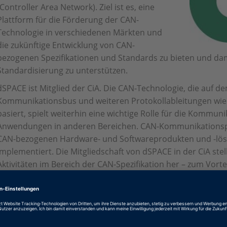
(Controller Area Network). Ziel ist es, eine
Plattform für die Förderung der CAN-
Technologie in verschiedenen Märkten und
die zukünftige Entwicklung von CAN-
bezogenen Spezifikationen und Standards zu bieten und dami
Standardisierung zu unterstützen.
dSPACE ist Mitglied der CiA. Die CAN-Technologie, die auf d
Kommunikationsbus und weiteren Protokollableitungen wi
basiert, spielt weiterhin eine wichtige Rolle für die Kommun
Anwendungen in anderen Bereichen. CAN-Kommunikationspr
CAN-bezogenen Hardware- und Softwareprodukten und -lö
implementiert. Die Mitgliedschaft von dSPACE in der CiA ste
Aktivitäten im Bereich der CAN-Spezifikation her – zum Vort
https://www.can-cia.org