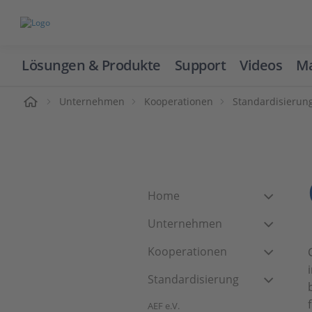
Lösungen & Produkte
Support
Videos
Ma
ome
Unternehmen
Kooperationen
Standardisierun
Home
Unternehmen
Kooperationen
Standardisierung
AEF e.V.