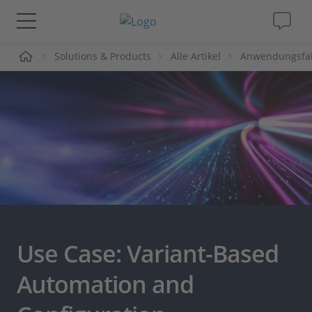
me
Solutions & Products
Alle Artikel
Anwendungsfall
Lösungen & Produkte
Support
Videos
Magazin
Unternehmen
Use Case: Variant-Based
Karriere
Automation and