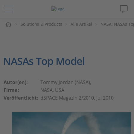
e
Solutions & Products
Alle Artikel
NASA: NASAs To
Lösungen & Produkte
Support
NASAs Top Model
Videos
Magazin
Autor(en):
Tommy Jordan (NASA),
Firma:
NASA, USA
Unternehmen
Veröffentlicht:
dSPACE Magazin 2/2010, Jul 2010
Karriere