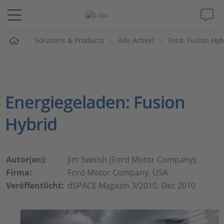
e
Solutions & Products
Alle Artikel
Ford: Fusion Hyb
Lösungen & Produkte
Support
Energiegeladen: Fusion
Videos
Hybrid
Magazin
Unternehmen
Autor(en):
Jim Swoish (Ford Motor Company),
Firma:
Ford Motor Company, USA
Veröffentlicht:
dSPACE Magazin 3/2010, Dec 2010
Karriere