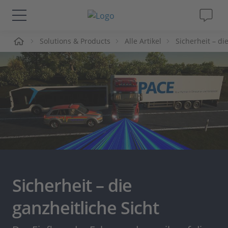
me
Solutions & Products
Alle Artikel
Sicherheit – di
Lösungen & Produkte
Support
Videos
Magazin
Unternehmen
Sicherheit – die
Karriere
ganzheitliche Sicht