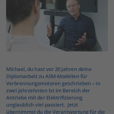
Michael, du hast vor 20 Jahren deine
Diplomarbeit zu ASM-Modellen für
Verbrennungsmotoren geschrieben – in
zwei Jahrzehnten ist im Bereich der
Antriebe mit der Elektrifizierung
unglaublich viel passiert. Jetzt
übernimmst du die Verantwortung für die