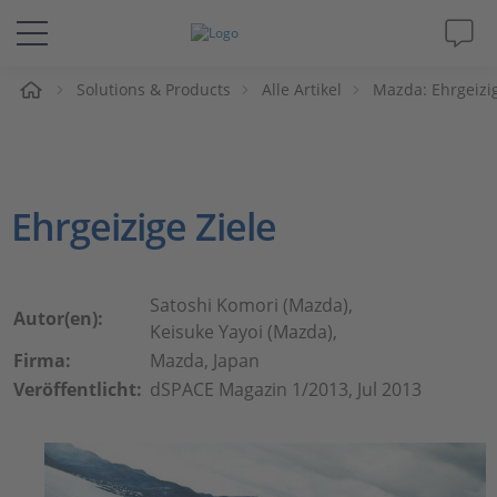
e
Solutions & Products
Alle Artikel
Mazda: Ehrgeizig
Lösungen & Produkte
Support
Ehrgeizige Ziele
Videos
Magazin
Satoshi Komori (Mazda),
Autor(en):
Keisuke Yayoi (Mazda),
Unternehmen
Firma:
Mazda, Japan
Veröffentlicht:
dSPACE Magazin 1/2013, Jul 2013
Karriere