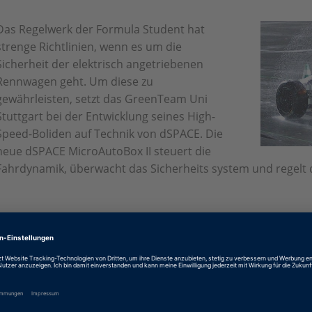
Das Regelwerk der Formula Student hat
strenge Richtlinien, wenn es um die
Sicherheit der elektrisch angetriebenen
Rennwagen geht. Um diese zu
gewährleisten, setzt das GreenTeam Uni
Stuttgart bei der Entwicklung seines High-
Speed-Boliden auf Technik von dSPACE. Die
neue dSPACE MicroAutoBox II steuert die
Fahrdynamik, überwacht das Sicherheits system und regelt
Deutsch: A Winning Formula
PDF, 2136 KB
Englisch: A Winning Formula
PDF, 2140 KB