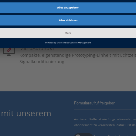
Japanisch: A Winning Formula
PDF, 3154 KB
Produktinformationen
MicroAutoBox II
Kompakte, eigenständige Prototyping-Einheit mit Echtzei
Signalkonditionierung
Formularaufruf freigeben
 mit unserem
An dieser Stelle ist ein Eingabeformular 
Abonnement zu verarbeiten. Aktuell ist da