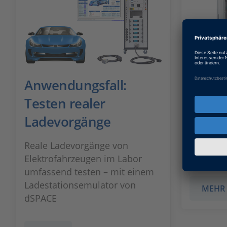
Anwendungsfall:
Power
Testen realer
Bordl
Ladevorgänge
Test von
Strömen
Reale Ladevorgänge von
modellba
Elektrofahrzeugen im Labor
umfassend testen – mit einem
Ladestationsemulator von
MEHR
dSPACE