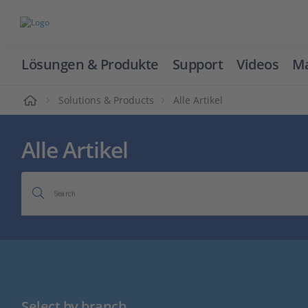
Lösungen & Produkte
Support
Videos
Ma
ome
Solutions & Products
Alle Artikel
Alle Artikel
Search
Select by branch