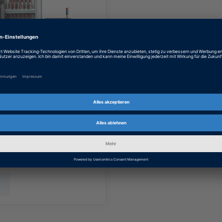
-HIL-Tests für
adegeräte
 Ladegeräten mit realen
 und Spannungen und
sierter Netzemulation