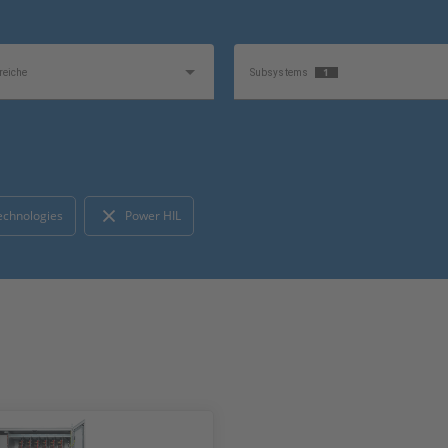
1
eiche
Subsystems
1
p
Produkt
echnologies
Power HIL