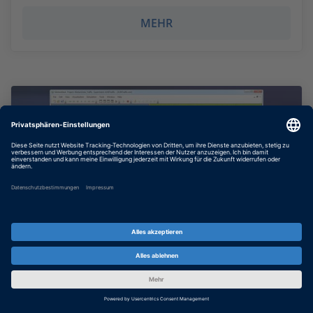
MEHR
Anwendungsfall: Euro-NCAP-
Crash-Tests mit Hardware-in-the-