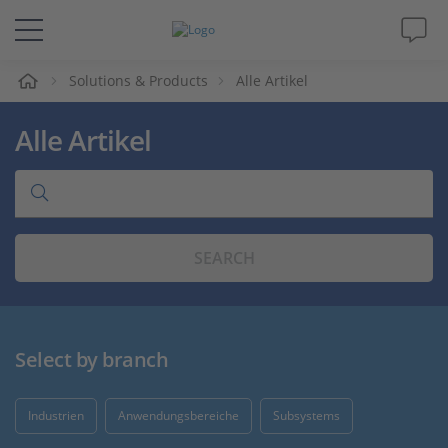
e
Solutions & Products
Alle Artikel
Lösungen & Produkte
Alle Artikel
Support
Videos
SEARCH
Magazin
Unternehmen
Select by branch
Karriere
Industrien
Anwendungsbereiche
Subsystems