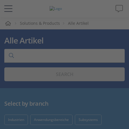
e
Solutions & Products
Alle Artikel
Lösungen & Produkte
Alle Artikel
Support
Videos
SEARCH
Magazin
Unternehmen
Select by branch
Karriere
Industrien
Anwendungsbereiche
Subsystems