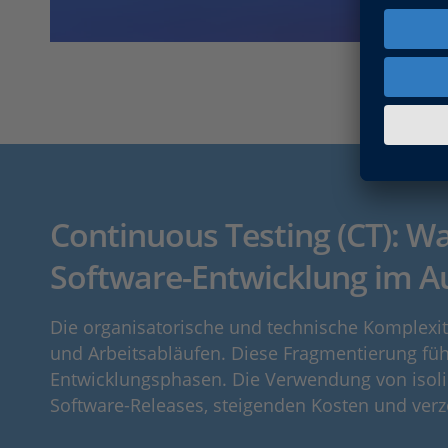
Continuous Testing (CT): W
Software-Entwicklung im Au
Die organisatorische und technische Komplexit
und Arbeitsabläufen. Diese Fragmentierung führ
Entwicklungsphasen. Die Verwendung von isolie
Software-Releases, steigenden Kosten und verz