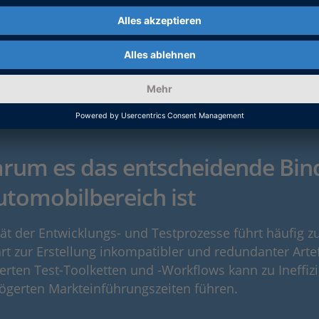
arum es das entscheidende Binde
tomobilbereich ist
ät der Entwicklungs- und Testprozesse führt häufig 
t zur Erstellung inkompatibler und redundanter Artef
rten Test-Toolketten und -Workflows kann zu Ineffizi
ögerten Markteinführungszeiten führen.