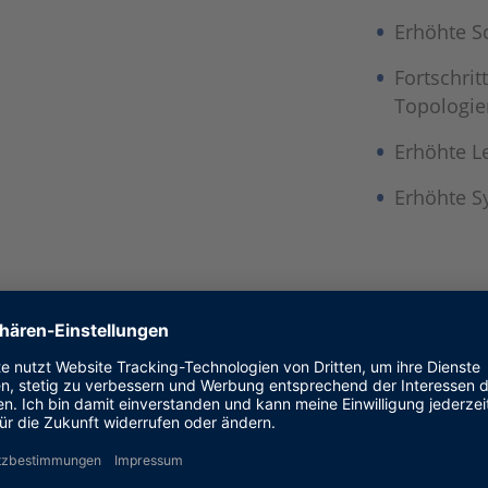
Erhöhte S
Fortschrit
Topologie
Erhöhte L
Erhöhte S
tionsmotoren
Highlights
e-in-the-Loop (SIL)-
Maßgeschneidert
ding sowie Hardware-in-
schnellen Regler
Portfolio umfasst
te FPGA-Plattformen und
Skalierbare Har