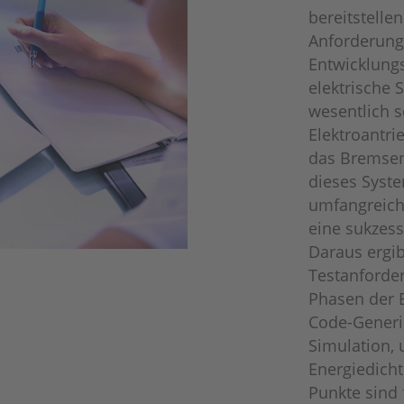
bereitstelle
Anforderunge
Entwicklung
elektrische 
wesentlich s
Elektroantri
das Bremsen
dieses Syste
umfangreich
eine sukzess
Daraus ergib
Testanforde
Phasen der 
Code-Generie
Simulation, 
Energiedicht
Punkte sind 