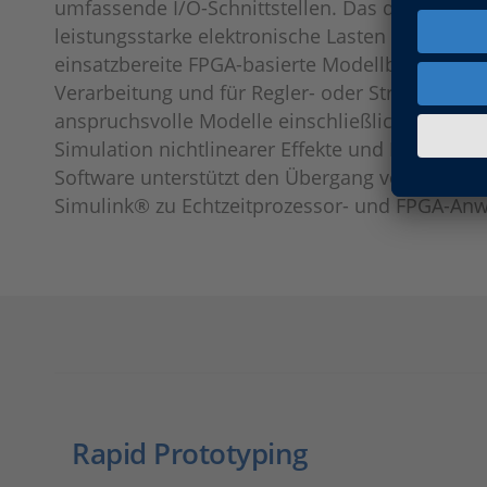
umfassende I/O-Schnittstellen. Das dSPACE Por
leistungsstarke elektronische Lasten für Tests m
einsatzbereite FPGA-basierte Modellbibliotheken
Verarbeitung und für Regler- oder Streckenmod
anspruchsvolle Modelle einschließlich mehrpha
Simulation nichtlinearer Effekte und Fehlersim
Software unterstützt den Übergang von Funkti
Simulink® zu Echtzeitprozessor- und FPGA-An
Rapid Prototyping