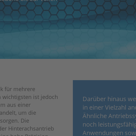
ik für mehrere
wichtigsten ist jedoch
Darüber hinaus we
om aus einer
in einer Vielzahl 
ndelt, um die
Ähnliche Antriebs
rsorgen. Die
noch leistungsfähi
der Hinterachsantrieb
Anwendungen sowie