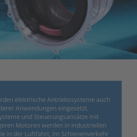
rden elektrische Antriebssysteme auch
anderer Anwendungen eingesetzt.
systeme und Steuerungsansätze mit
geren Motoren werden in industriellen
 in der Luftfahrt, im Schienenverkehr