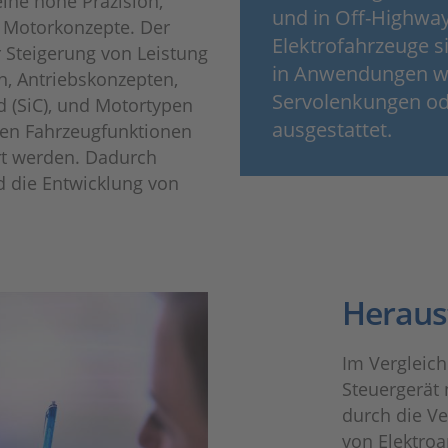
ine hohe Präzision,
und in Off-Highwa
 Motorkonzepte. Der
Elektrofahrzeuge s
r Steigerung von Leistung
in Anwendungen wi
n, Antriebskonzepten,
Servolenkungen od
d (SiC), und Motortypen
ausgestattet.
enen Fahrzeugfunktionen
rt werden. Dadurch
d die Entwicklung von
Heraus
Im Vergleich
Steuergerät 
durch die V
von Elektroa