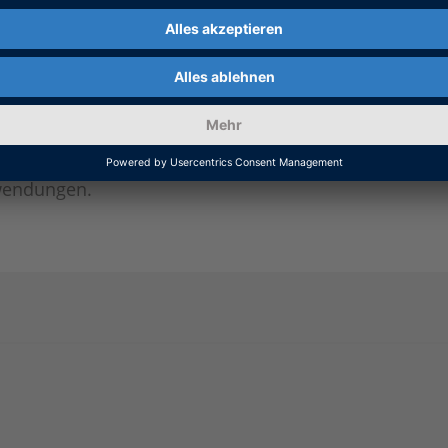
tfolio bietet außerdem
it realer Leistung,
Tests von Umrich
 für die I/O-
Strömen
elle sowie
Ändern von Mode
siger Antriebe,
ulation. Die dSPACE
onsmodellen in
wendungen.